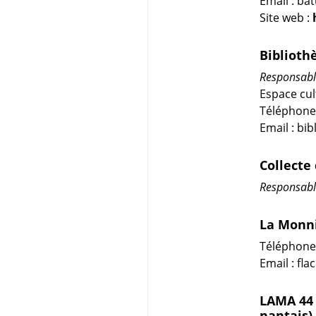
Email : b
Site web :
Bibliothè
Responsabl
Espace cul
Téléphone(
Email : bi
Collecte
Responsable
La Monni
Téléphone(
Email : f
LAMA 44 
nantais)