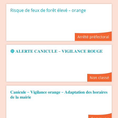
Risque de feux de forêt élevé – orange
Arrêté préfectoral
🔴 𝐀𝐋𝐄𝐑𝐓𝐄 𝐂𝐀𝐍𝐈𝐂𝐔𝐋𝐄 – 𝐕𝐈𝐆𝐈𝐋𝐀𝐍𝐂𝐄 𝐑𝐎𝐔𝐆𝐄
Non classé
𝐂𝐚𝐧𝐢𝐜𝐮𝐥𝐞 – 𝐕𝐢𝐠𝐢𝐥𝐚𝐧𝐜𝐞 𝐨𝐫𝐚𝐧𝐠𝐞 – 𝐀𝐝𝐚𝐩𝐭𝐚𝐭𝐢𝐨𝐧 𝐝𝐞𝐬 𝐡𝐨𝐫𝐚𝐢𝐫𝐞𝐬
𝐝𝐞 𝐥𝐚 𝐦𝐚𝐢𝐫𝐢𝐞