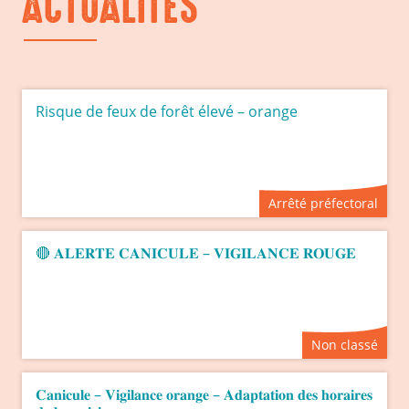
ACTUALITÉS
Risque de feux de forêt élevé – orange
Arrêté préfectoral
🔴 𝐀𝐋𝐄𝐑𝐓𝐄 𝐂𝐀𝐍𝐈𝐂𝐔𝐋𝐄 – 𝐕𝐈𝐆𝐈𝐋𝐀𝐍𝐂𝐄 𝐑𝐎𝐔𝐆𝐄
Non classé
𝐂𝐚𝐧𝐢𝐜𝐮𝐥𝐞 – 𝐕𝐢𝐠𝐢𝐥𝐚𝐧𝐜𝐞 𝐨𝐫𝐚𝐧𝐠𝐞 – 𝐀𝐝𝐚𝐩𝐭𝐚𝐭𝐢𝐨𝐧 𝐝𝐞𝐬 𝐡𝐨𝐫𝐚𝐢𝐫𝐞𝐬