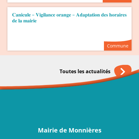
𝐂𝐚𝐧𝐢𝐜𝐮𝐥𝐞 – 𝐕𝐢𝐠𝐢𝐥𝐚𝐧𝐜𝐞 𝐨𝐫𝐚𝐧𝐠𝐞 – 𝐀𝐝𝐚𝐩𝐭𝐚𝐭𝐢𝐨𝐧 𝐝𝐞𝐬 𝐡𝐨𝐫𝐚𝐢𝐫𝐞𝐬
𝐝𝐞 𝐥𝐚 𝐦𝐚𝐢𝐫𝐢𝐞
Commune
Toutes les actualités
Mairie de Monnières