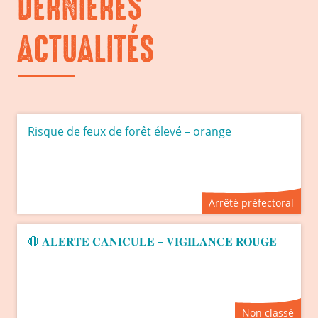
DERNIÈRES
ACTUALITÉS
Risque de feux de forêt élevé – orange
Arrêté préfectoral
🔴 𝐀𝐋𝐄𝐑𝐓𝐄 𝐂𝐀𝐍𝐈𝐂𝐔𝐋𝐄 – 𝐕𝐈𝐆𝐈𝐋𝐀𝐍𝐂𝐄 𝐑𝐎𝐔𝐆𝐄
Non classé