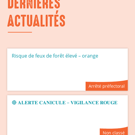
DERNIÈRES
ACTUALITÉS
Risque de feux de forêt élevé – orange
Arrêté préfectoral
🔴 𝐀𝐋𝐄𝐑𝐓𝐄 𝐂𝐀𝐍𝐈𝐂𝐔𝐋𝐄 – 𝐕𝐈𝐆𝐈𝐋𝐀𝐍𝐂𝐄 𝐑𝐎𝐔𝐆𝐄
Non classé