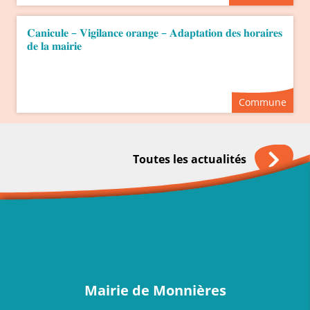
𝐂𝐚𝐧𝐢𝐜𝐮𝐥𝐞 – 𝐕𝐢𝐠𝐢𝐥𝐚𝐧𝐜𝐞 𝐨𝐫𝐚𝐧𝐠𝐞 – 𝐀𝐝𝐚𝐩𝐭𝐚𝐭𝐢𝐨𝐧 𝐝𝐞𝐬 𝐡𝐨𝐫𝐚𝐢𝐫𝐞𝐬
𝐝𝐞 𝐥𝐚 𝐦𝐚𝐢𝐫𝐢𝐞
Commune
Toutes les actualités
Mairie de Monnières